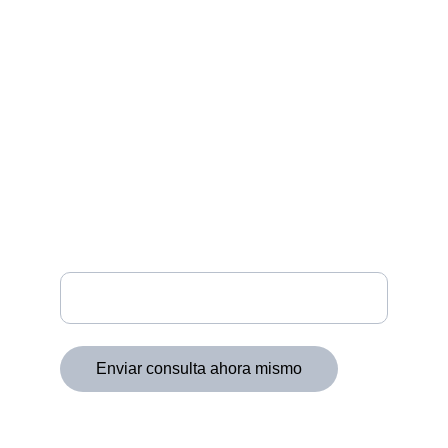
CONTACTO
hola@fgdigital.com.ar
+54 11 68227490
SOPORTE
Ingresa tu correo electrónico
Enviar consulta ahora mismo